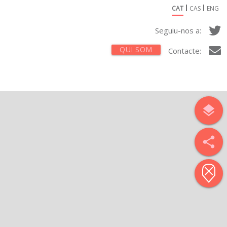
CAT
CAS
ENG
Seguiu-nos a:
QUI SOM
Contacte:
layers
share