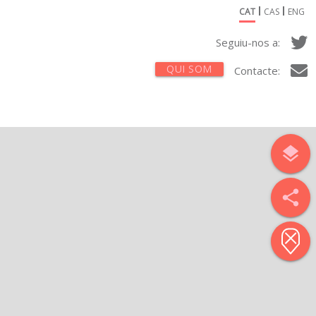
CAT
CAS
ENG
Seguiu-nos a:
QUI SOM
Contacte:
layers
share